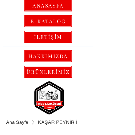
ANASAYFA
E-KATALOG
İLETİŞİM
HAKKIMIZDA
ÜRÜNLERİMİZ
Ana Sayfa
KAŞAR PEYNİRİİ