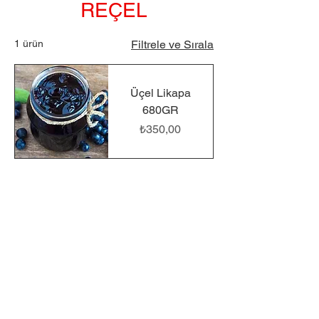
REÇEL
1 ürün
Filtrele ve Sırala
Üçel Likapa
680GR
Fiyat
₺350,00
Rize Şarküteri
Dünyası
0533 973 66 53
recep53yazar53@gmail.com
Müftü, Atatürk Cd. 516/B, 53100 Rize