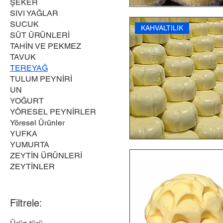
ŞEKER
SIVI YAĞLAR
SUCUK
KAHVALTILIK
SÜT ÜRÜNLERİ
TAHİN VE PEKMEZ
TAVUK
TEREYAĞ
TULUM PEYNİRİ
UN
YOĞURT
YÖRESEL PEYNİRLER
Yöresel Ürünler
YUFKA
YUMURTA
ZEYTİN ÜRÜNLERİ
ZEYTİNLER
Filtrele: