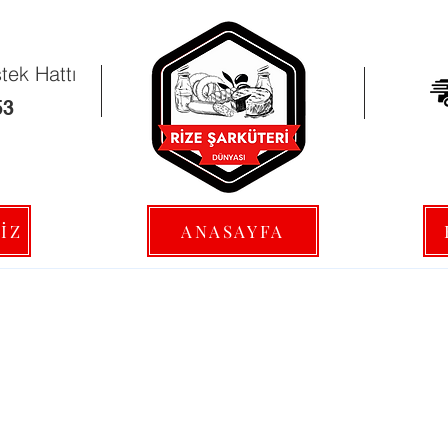
ek Hattı
53
İZ
ANASAYFA