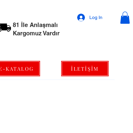
Log In
81 İle Anlaşmalı
Kargomuz Vardır
E-KATALOG
İLETİŞİM