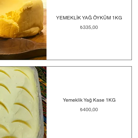
YEMEKLİK YAĞ ÖYKÜM 1KG
Fiyat
₺335,00
Yemeklik Yağ Kase 1KG
Fiyat
₺400,00