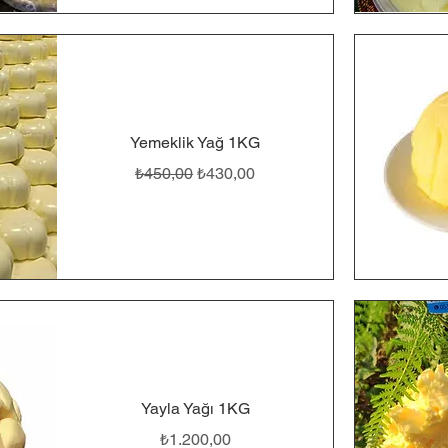
Yemeklik Yağ 1KG
Normal Fiyat
İndirimli Fiyat
₺450,00
₺430,00
Yayla Yağı 1KG
Fiyat
₺1.200,00