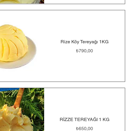
Rize Köy Tereyağı 1KG
Fiyat
₺790,00
RİZZE TEREYAĞI 1 KG
Fiyat
₺650,00