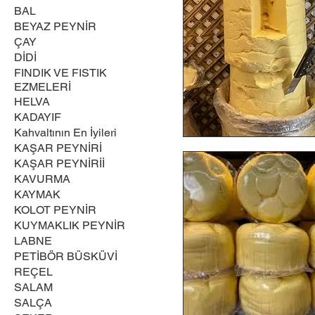
BAL
BEYAZ PEYNİR
ÇAY
DİDİ
FINDIK VE FISTIK
EZMELERİ
HELVA
KADAYIF
Kahvaltının En İyileri
KAŞAR PEYNİRİ
KAŞAR PEYNİRİİ
KAVURMA
KAYMAK
KOLOT PEYNİR
KUYMAKLIK PEYNİR
LABNE
PETİBÖR BÜSKÜVİ
REÇEL
SALAM
SALÇA