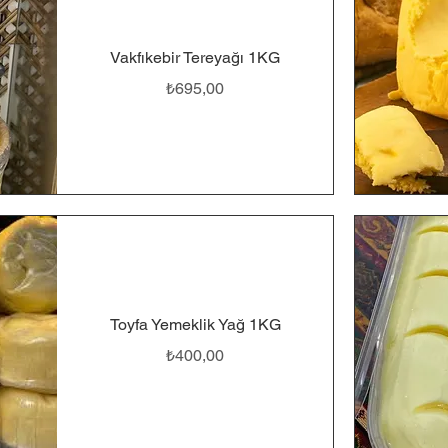
Vakfıkebir Tereyağı 1KG
Fiyat
₺695,00
Toyfa Yemeklik Yağ 1KG
Fiyat
₺400,00