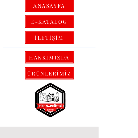
ANASAYFA
E-KATALOG
İLETİŞİM
HAKKIMIZDA
ÜRÜNLERİMİZ