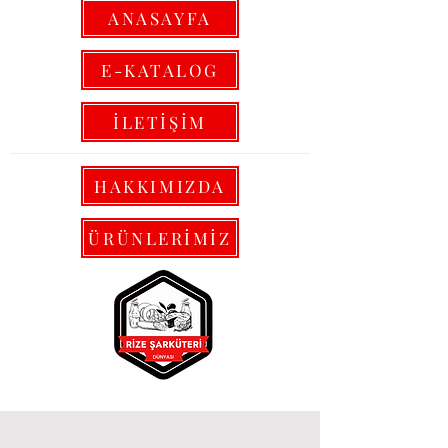
ANASAYFA
E-KATALOG
İLETİŞİM
HAKKIMIZDA
ÜRÜNLERİMİZ