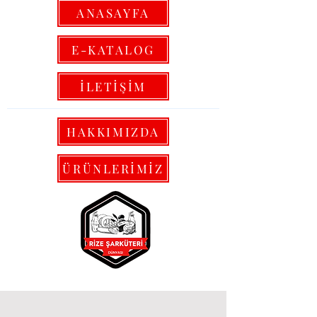
ANASAYFA
E-KATALOG
İLETİŞİM
HAKKIMIZDA
ÜRÜNLERİMİZ