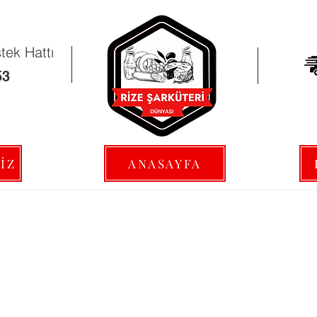
ek Hattı
53
İZ
ANASAYFA