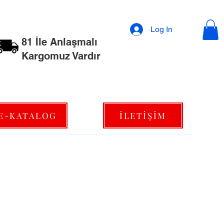
Log In
81 İle Anlaşmalı
Kargomuz Vardır
E-KATALOG
İLETİŞİM