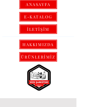
ANASAYFA
E-KATALOG
İLETİŞİM
HAKKIMIZDA
ÜRÜNLERİMİZ