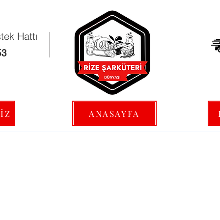
ek Hattı
53
İZ
ANASAYFA