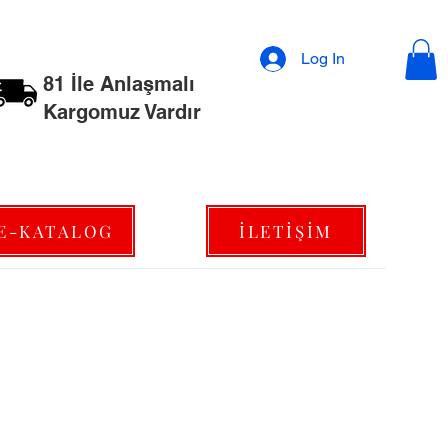
Log In
81 İle Anlaşmalı
Kargomuz Vardır
E-KATALOG
İLETİŞİM