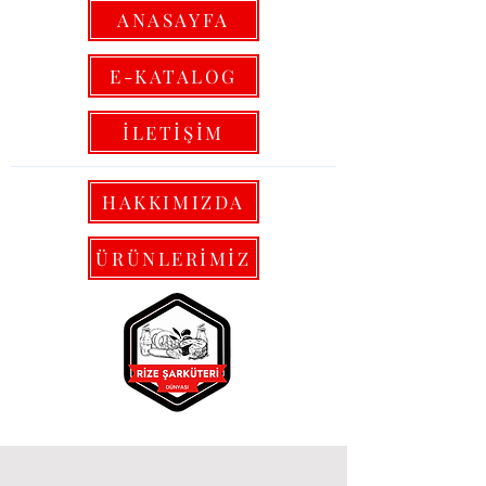
ANASAYFA
E-KATALOG
İLETİŞİM
HAKKIMIZDA
ÜRÜNLERİMİZ