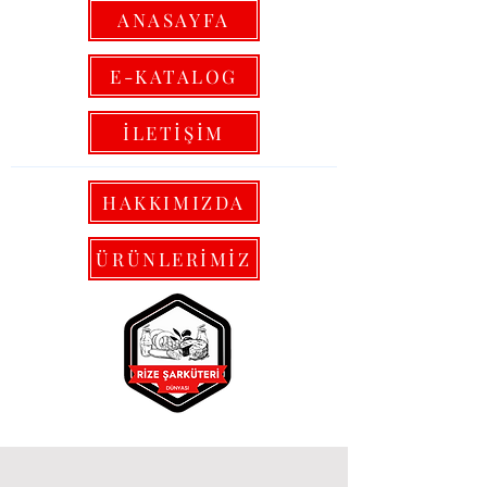
ANASAYFA
E-KATALOG
İLETİŞİM
HAKKIMIZDA
ÜRÜNLERİMİZ