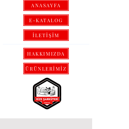
ANASAYFA
E-KATALOG
İLETİŞİM
HAKKIMIZDA
ÜRÜNLERİMİZ