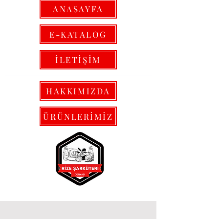
ANASAYFA
E-KATALOG
İLETİŞİM
HAKKIMIZDA
ÜRÜNLERİMİZ