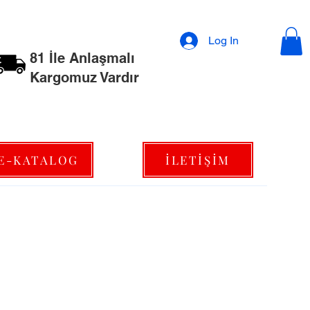
Log In
81 İle Anlaşmalı
Kargomuz Vardır
E-KATALOG
İLETİŞİM