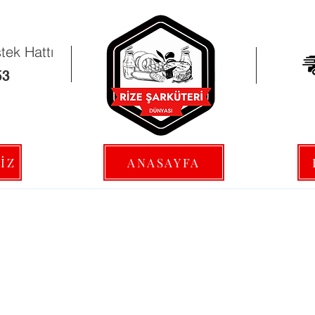
ek Hattı
53
İZ
ANASAYFA