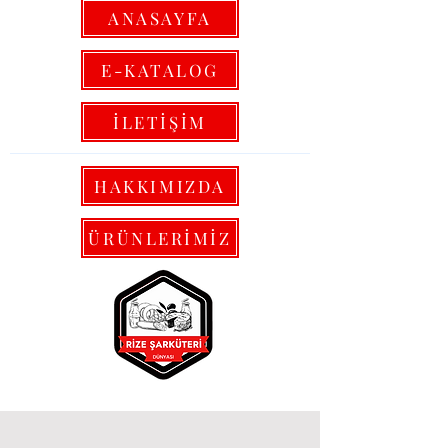
ANASAYFA
E-KATALOG
İLETİŞİM
HAKKIMIZDA
ÜRÜNLERİMİZ