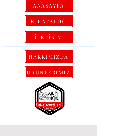
ANASAYFA
E-KATALOG
İLETİŞİM
HAKKIMIZDA
ÜRÜNLERİMİZ