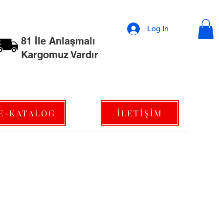
Log In
81 İle Anlaşmalı
Kargomuz Vardır
E-KATALOG
İLETİŞİM