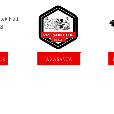
ek Hattı
53
İZ
ANASAYFA