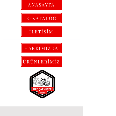
ANASAYFA
E-KATALOG
İLETİŞİM
HAKKIMIZDA
ÜRÜNLERİMİZ