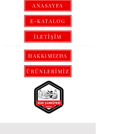
ANASAYFA
E-KATALOG
İLETİŞİM
HAKKIMIZDA
ÜRÜNLERİMİZ