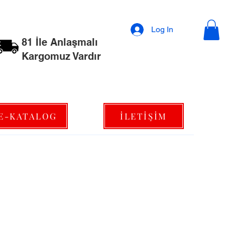
Log In
81 İle Anlaşmalı
Kargomuz Vardır
E-KATALOG
İLETİŞİM