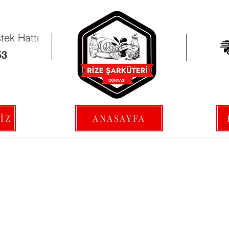
ek Hattı
53
İZ
ANASAYFA