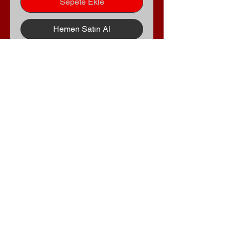
Sepete Ekle
Hemen Satın Al
Rize Şarküteri
Dünyası
0533 973 66 53
recep53yazar53@gmail.com
Müftü, Atatürk Cd. 516/B, 53100 Rize
Merkez/Rize