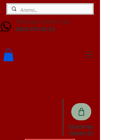
Whatsapp Destek Hattı
0533 973 66 53
Alışverişe
Devam Et