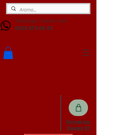
Whatsapp Destek Hattı
0533 973 66 53
Alışverişe
Devam Et