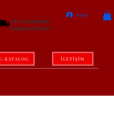
Log In
81 İle Anlaşmalı
Kargomuz Vardır
E-KATALOG
İLETİŞİM