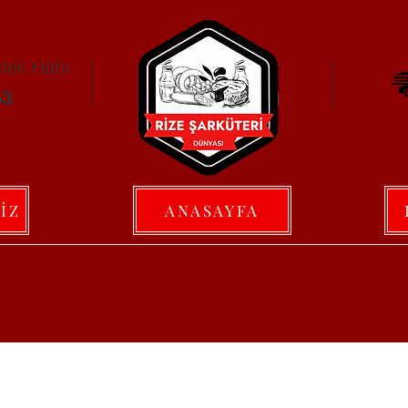
ek Hattı
53
İZ
ANASAYFA