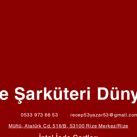
e Şarküteri Dün
0533 973 66 53
recep53yazar53@gmail.co
Müftü, Atatürk Cd. 516/B, 53100 Rize Merkez/Rize