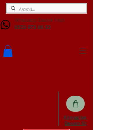
Whatsapp Destek Hattı
0533 973 66 53
Alışverişe
Devam Et