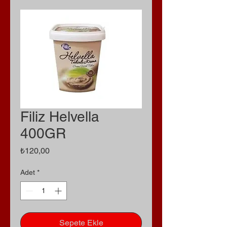
Filiz Helvella
400GR
Fiyat
₺120,00
Adet
*
Sepete Ekle