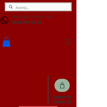
Whatsapp Destek Hattı
0533 973 66 53
Alışverişe
Devam Et