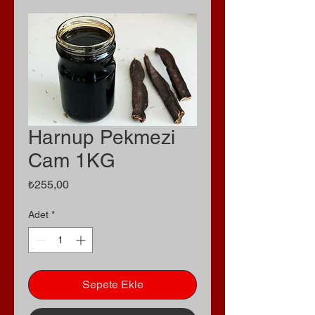
Harnup Pekmezi
Cam 1KG
Fiyat
₺255,00
Adet
*
Sepete Ekle