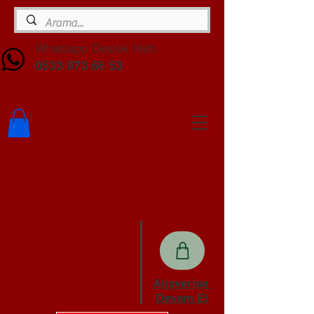
Whatsapp Destek Hattı
0533 973 66 53
Alışverişe
Devam Et