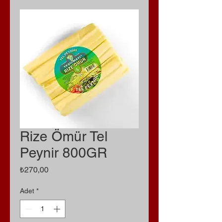
Rize Ömür Tel
Peynir 800GR
Fiyat
₺270,00
Adet
*