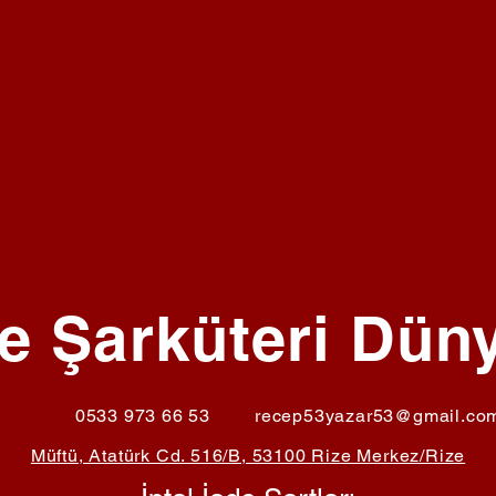
e Şarküteri Dün
0533 973 66 53
recep53yazar53@gmail.co
Müftü, Atatürk Cd. 516/B, 53100 Rize Merkez/Rize