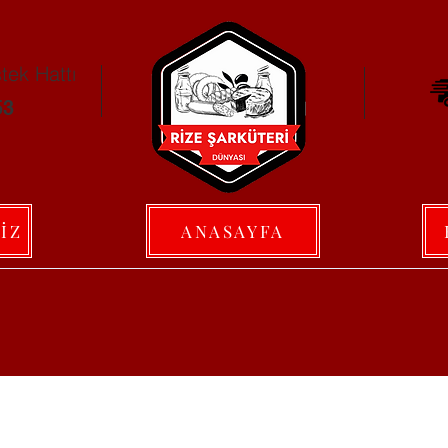
ek Hattı
53
İZ
ANASAYFA