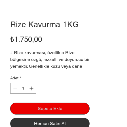
Rize Kavurma 1KG
Fiyat
₺1.750,00
# Rize kavurması, özellikle Rize
bölgesine özgü, lezzetli ve doyurucu bir
yemektir. Genellikle kuzu veya dana
etinin kullanıldığı, baharatlarla
Adet
*
tatlandırılan bir kavurma türüdür.
İşte Rize kavurmasının özellikleri ve
bazı detaylar:
Özellikleri:Et Seçenekleri: Genellikle
kuzu eti kullanılsa da, dana eti de tercih
Sepete Ekle
edilebilir.
Baharatlar: Karabiber, tuz ve bazen
Hemen Satın Al