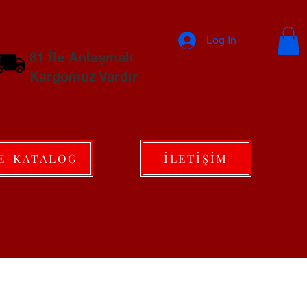
Log In
81 İle Anlaşmalı
Kargomuz Vardır
E-KATALOG
İLETİŞİM