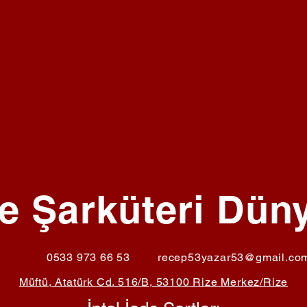
e Şarküteri Dün
0533 973 66 53
recep53yazar53@gmail.co
Müftü, Atatürk Cd. 516/B, 53100 Rize Merkez/Rize