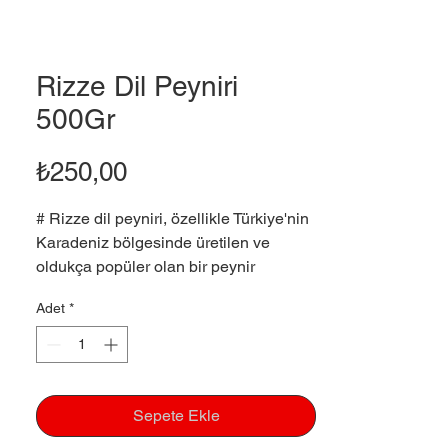
Rizze Dil Peyniri
500Gr
Fiyat
₺250,00
# Rizze dil peyniri, özellikle Türkiye'nin
Karadeniz bölgesinde üretilen ve
oldukça popüler olan bir peynir
çeşididir. İnce dilimler halinde
Adet
*
kesilebilen, yumuşak ve elastik bir
yapıya sahiptir. İşte Rizze dil peynirinin
bazı özellikleri ve
faydaları:Özellikleri:Yumuşak Doku:
Elastik yapısıyla kolayca dilimlenebilir
Sepete Ekle
ve çeşitli yemeklerde