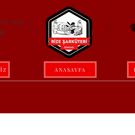
ek Hattı
53
İZ
ANASAYFA