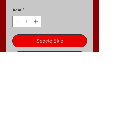
Adet
*
Sepete Ekle
Hemen Satın Al
Rize Şarküteri
Dünyası
0533 973 66 53
recep53yazar53@gmail.com