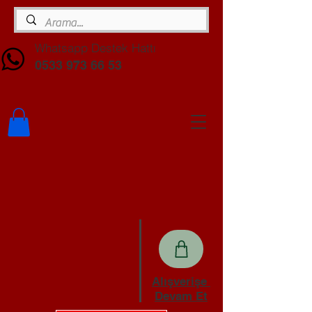
Whatsapp Destek Hattı
0533 973 66 53
Alışverişe
Devam Et